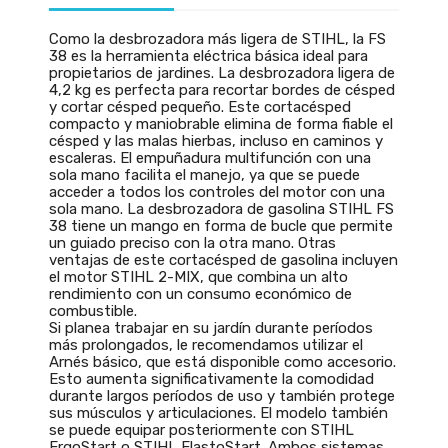
Como la desbrozadora más ligera de STIHL, la FS
38 es la herramienta eléctrica básica ideal para
propietarios de jardines. La desbrozadora ligera de
4,2 kg es perfecta para recortar bordes de césped
y cortar césped pequeño. Este cortacésped
compacto y maniobrable elimina de forma fiable el
césped y las malas hierbas, incluso en caminos y
escaleras. El empuñadura multifunción con una
sola mano facilita el manejo, ya que se puede
acceder a todos los controles del motor con una
sola mano. La desbrozadora de gasolina STIHL FS
38 tiene un mango en forma de bucle que permite
un guiado preciso con la otra mano. Otras
ventajas de este cortacésped de gasolina incluyen
el motor STIHL 2-MIX, que combina un alto
rendimiento con un consumo económico de
combustible.
Si planea trabajar en su jardín durante períodos
más prolongados, le recomendamos utilizar el
Arnés básico, que está disponible como accesorio.
Esto aumenta significativamente la comodidad
durante largos períodos de uso y también protege
sus músculos y articulaciones. El modelo también
se puede equipar posteriormente con STIHL
ErgoStart o STIHL ElastoStart. Ambos sistemas