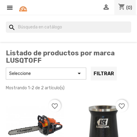
shopping_cart


(0)
search
Listado de productos por marca
LUSQTOFF

FILTRAR
Seleccione
Mostrando 1-2 de 2 artículo(s)
favorite_border
favorite_border