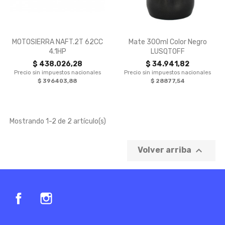


Vista rápida
Vista rápida
MOTOSIERRA NAFT.2T 62CC
Mate 300ml Color Negro
4.1HP
LUSQTOFF
$ 438.026,28
$ 34.941,82
Precio sin impuestos nacionales
Precio sin impuestos nacionales
$ 396403,88
$ 28877,54
Mostrando 1-2 de 2 artículo(s)

Volver arriba
Facebook
Instagram