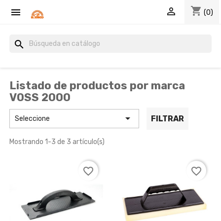
shopping_cart


(0)
search
Listado de productos por marca
VOSS 2000

FILTRAR
Seleccione
Mostrando 1-3 de 3 artículo(s)
favorite_border
favorite_border