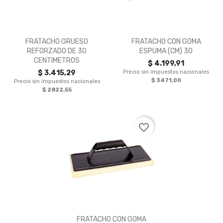


Vista rápida
Vista rápida
FRATACHO GRUESO
FRATACHO CON GOMA
REFORZADO DE 30
ESPUMA (CM) 30
CENTIMETROS
$ 4.199,91
$ 3.415,29
Precio sin impuestos nacionales
$ 3471,00
Precio sin impuestos nacionales
$ 2822,55
favorite_border

Vista rápida
FRATACHO CON GOMA