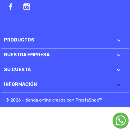
Facebook
Instagram

PRODUCTOS

NUESTRA EMPRESA

SU CUENTA
keyboard_arrow_down
INFORMACIÓN
© 2026 - tienda online creada con PrestaShop™