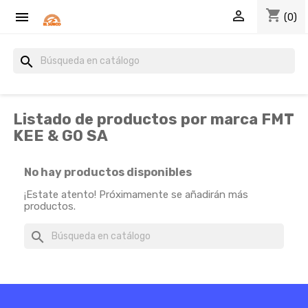
shopping_cart


(0)
search
Listado de productos por marca FMT
KEE & GO SA
No hay productos disponibles
¡Estate atento! Próximamente se añadirán más
productos.
search