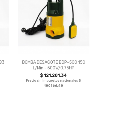

Vista rápida
83
BOMBA DESAGOTE BDP-500 150
L/min - 500W/0.75HP
$ 121.201,34
$
Precio sin impuestos nacionales
$
100166,40