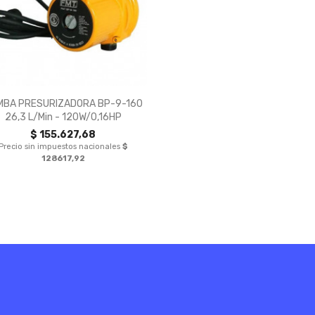

Vista rápida
MBA PRESURIZADORA BP-9-160
26,3 L/min - 120W/0,16HP
$ 155.627,68
Precio sin impuestos nacionales
$
128617,92