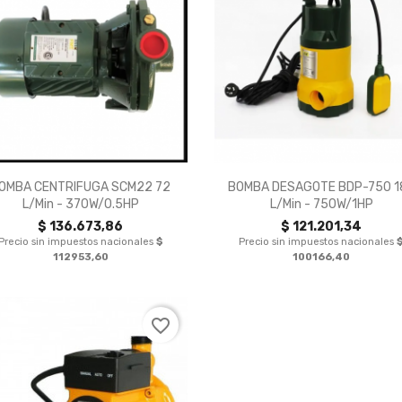


Vista rápida
Vista rápida
OMBA CENTRIFUGA SCM22 72
BOMBA DESAGOTE BDP-750 1
L/min - 370W/0.5HP
L/min - 750W/1HP
$ 136.673,86
$ 121.201,34
Precio sin impuestos nacionales
$
Precio sin impuestos nacionales
112953,60
100166,40
favorite_border