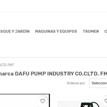
SQUE Y JARDÌN
MAQUINAS Y EQUIPOS
TROMEN
C
LTD. FMT
 marca DAFU PUMP INDUSTRY CO.CLTD. F
Ordenar por:
Seleccio
favorite_border
favorit