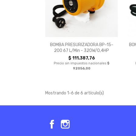

Vista rápida
BOMBA PRESURIZADORA BP-15-
BO
200 67 L/min - 320W/0,4HP
$ 111.387,76
Precio sin impuestos nacionales
$
92056,00
Mostrando 1-6 de 6 artículo(s)
Facebook
Instagram