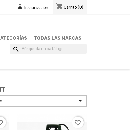
shopping_cart

Carrito
(0)
Iniciar sesión
ATEGORÍAS
TODAS LAS MARCAS
search
MT

ne
e_border
favorite_border