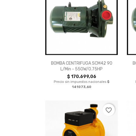

Vista rápida
BOMBA CENTRIFUGA SCM42 90
B
L/min - 550W/0.75HP
$ 170.699,06
Precio sin impuestos nacionales
$
141073,60
favorite_border