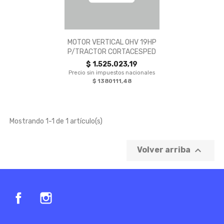

Vista rápida
MOTOR VERTICAL OHV 19HP
P/TRACTOR CORTACESPED
$ 1.525.023,19
Precio sin impuestos nacionales
$ 1380111,48
Mostrando 1-1 de 1 artículo(s)

Volver arriba
Facebook
Instagram