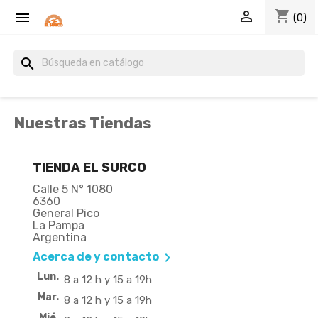
shopping_cart


(0)
search
Nuestras Tiendas
TIENDA EL SURCO
Calle 5 N° 1080
6360
General Pico
La Pampa
Argentina

Acerca de y contacto
Lun.
8 a 12 h y 15 a 19h
Mar.
8 a 12 h y 15 a 19h
Mié.