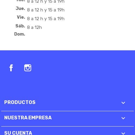
8 a 12 h y 15 a 19h
Jue.
8 a 12 h y 15 a 19h
Vie.
8 a 12 h y 15 a 19h
Sáb.
8 a 12h
Dom.
Facebook
Instagram

PRODUCTOS

NUESTRA EMPRESA

SU CUENTA