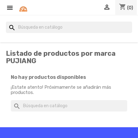
shopping_cart


(0)
search
Listado de productos por marca
PUJIANG
No hay productos disponibles
¡Estate atento! Próximamente se añadirán más
productos.
search