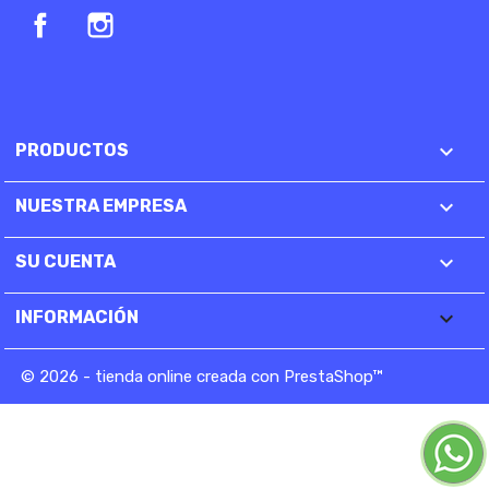
Facebook
Instagram

PRODUCTOS

NUESTRA EMPRESA

SU CUENTA
keyboard_arrow_down
INFORMACIÓN
© 2026 - tienda online creada con PrestaShop™