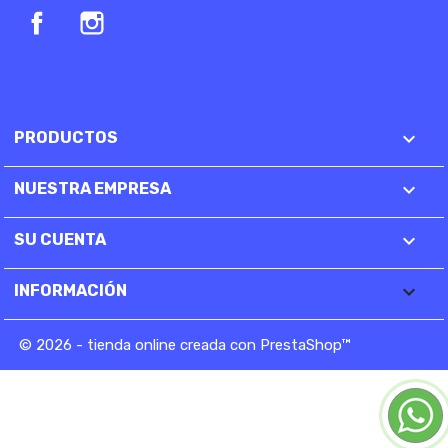
Facebook
Instagram

PRODUCTOS

NUESTRA EMPRESA

SU CUENTA
keyboard_arrow_down
INFORMACIÓN
© 2026 - tienda online creada con PrestaShop™